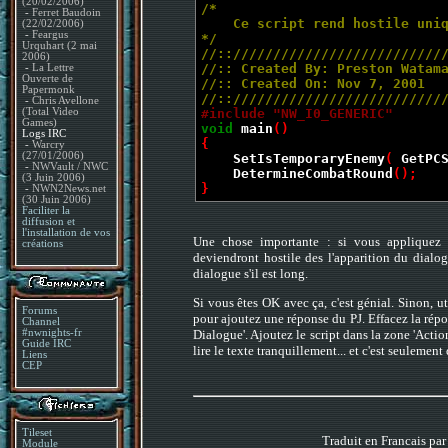
(20/02/2006)
/*
-
Ferret Baudoin
Ce script rend hostile uniqu
(22/02/2006)
-
Feargus
*/
Urquhart (2 mai
//:://////////////////////////
2006)
//:: Created By: Preston Watam
-
La Lettre
Ouverte de
//:: Created On: Nov 7, 2001
Papermonk
//:://////////////////////////
-
Chris Avellone
(Total Video
#include "NW_I0_GENERIC"
Games)
void
main
()
Logs IRC
{
-
Warcry
(27/01/2006)
SetIsTemporaryEnemy
(
GetPC
-
NWVault / NWC
DetermineCombatRound
();
(3 Juin 2006)
}
-
NWN2News.net
(30 Juin 2006)
Faciliter la
diffusion et
l'installation de vos
Une chose importante : si vous appliquez c
créations
deviendront hostile des l'apparition du dialog
dialogue s'il est long.
Si vous êtes OK avec ça, c'est génial. Sinon, 
Forums
pour ajoutez une réponse du PJ. Effacez la répon
Channel
Dialogue'. Ajoutez le script dans la zone 'Actio
#nwnights-fr
Guide IRC
lire le texte tranquillement... et c'est seulemen
Liens
CEP
Tileset
Traduit en Francais pa
Module