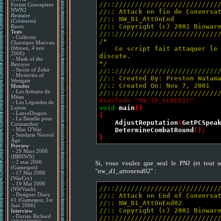
//:://////////////////////////
Forum Concepteur
NWN2
//:: Attack en fin de Conversa
Bestiaire
//:: NW_D1_AttOnEnd
(Créatures)
//:: Copyright (c) 2001 Biowar
Races
Tests
//:://////////////////////////
-
Collector
/*
Chaotique Mauvais
Ce script fait attaquer le PN
(bbnwn, 4 nov
2006)
discute.
-
Mask of the
*/
Betrayer
//:://////////////////////////
-
Storm of Zehir
-
Mysteries of
//:: Created By: Preston Watam
Westgate
//:: Created On: Nov 7, 2001
Mondes
-
Les Artisans du
//:://////////////////////////
Mitan
#include "NW_I0_GENERIC"
-
Les Légendes de
void
main
()
Luiren
-
LanceDragon
{
-
La Bataille pour
AdjustReputation
(
GetPCSpea
Cormanthor
DetermineCombatRound
();
-
Man O'War
-
Sendarie Nouvel
}
Âge
Preview
-
29 Mars 2006
(BBNWN)
Si, vous voulez que seul le PNJ (et tout so
-
2 mai 2006
(Gamespot)
"
nw_d1_attonend02
" :
-
17 Mai 2006
(WarCry)
-
19 Mai 2006
//:://////////////////////////
(NWVault)
-
Designer Diary
//:: Attack on End of Conversa
#1 (Gamespot, 1er
//:: NW_D1_AttOnEnd02
Juin 2006)
//:: Copyright (c) 2001 Biowar
Interview
-
Dorian Richard
//:://////////////////////////