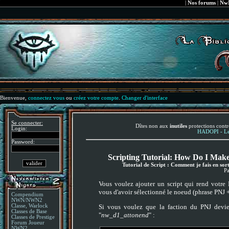
|
Nos forums
|
NwN
Bienvenue,
connectez vous
ou
créez votre compte
.
Changer d'interface
Se connecter:
Dîtes non aux
inutiles
protections contr
Login:
HADOPI - Le 
Password:
Scripting Tutorial: How Do I Ma
Tutorial de Script : Comment je fais en sor
Pa
Vous voulez ajouter un script qui rend votre 
vous d'avoir sélectionné le noeud (phrase PNJ 
Compendium
NWN/NWN2
Classe, Warlock
Si vous voulez que la faction du PNJ devienn
Classes de Base
"
nw_d1_attonend
" :
Classes de Prestige
Forum Joueur
NWN2