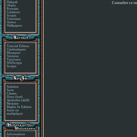
Consulter ce tu
Hakpak
Objets
Portraits
Créatures
Scripts
Tutoriaux
Autres
Wallpapers
Tutorial Editeur
Cinématiques
Musiques
Textures
Tutoriaux
NWScripts
Scripts
Solution
Sorts
Classes
Dons (feat)
Aptitudes (skill)
Bestiaire
Règles 3e Edition
Jouer en
multiplayer
Informations