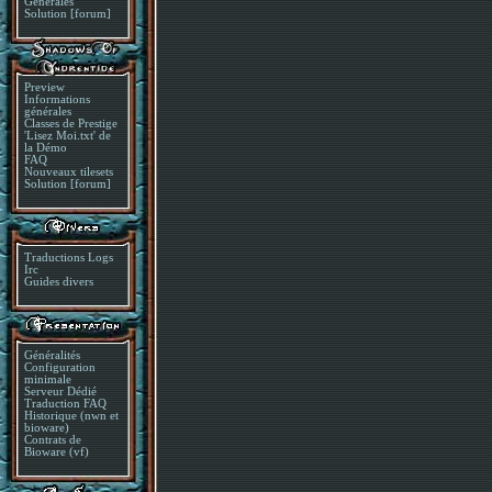
Générales
Solution [forum]
Preview
Informations
générales
Classes de Prestige
'Lisez Moi.txt' de
la Démo
FAQ
Nouveaux tilesets
Solution [forum]
Traductions Logs
Irc
Guides divers
Généralités
Configuration
minimale
Serveur Dédié
Traduction FAQ
Historique (nwn et
bioware)
Contrats de
Bioware (vf)