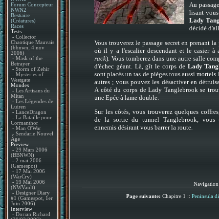
Au passage
Forum Concepteur
NWN2
lisant vou
Bestiaire
Lady Tang
(Créatures)
Races
décidé d'al
Tests
-
Collector
Vous trouverez le passage secret en prenant la 
Chaotique Mauvais
(bbnwn, 4 nov
où il y a l'escalier descendant et le casier à 
2006)
rack
). Vous tomberez dans une autre salle com
-
Mask of the
Betrayer
d'échec géant. Là, gît le corps de
Lady Tang
-
Storm of Zehir
sont placés un tas de pièges tous aussi mortels 
-
Mysteries of
Westgate
autres ; vous pouvez les désactiver en détruisa
Mondes
A côté du corps de Lady Tanglebrook se trou
-
Les Artisans du
Mitan
une Epée à lame double.
-
Les Légendes de
Luiren
Sur les côtés, vous trouverez quelques coffres
-
LanceDragon
-
La Bataille pour
de la sortie du tunnel Tanglebrook, vous 
Cormanthor
ennemis désirant vous barrer la route.
-
Man O'War
-
Sendarie Nouvel
Âge
Preview
-
29 Mars 2006
(BBNWN)
-
2 mai 2006
(Gamespot)
-
17 Mai 2006
(WarCry)
-
19 Mai 2006
Navigation
(NWVault)
-
Designer Diary
Page suivante:
Chapitre 1 ::
Peninsula dis
#1 (Gamespot, 1er
Juin 2006)
Interview
-
Dorian Richard