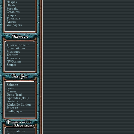
Hakpak
Objets
Portraits
Créatures
Scripts
Tutoriaux
Autres
Wallpapers
Tutorial Editeur
Cinématiques
Musiques
Textures
Tutoriaux
NWScripts
Scripts
Solution
Sorts
Classes
Dons (feat)
Aptitudes (skill)
Bestiaire
Règles 3e Edition
Jouer en
multiplayer
Informations