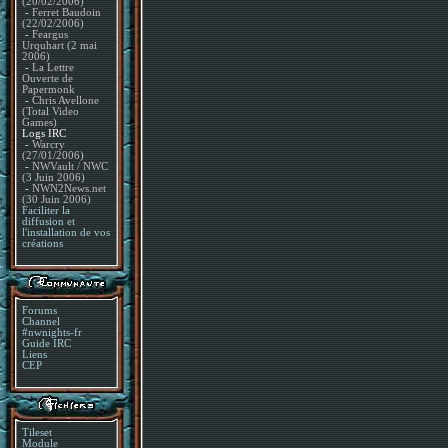
(20/02/2006)
-
Ferret Baudoin
(22/02/2006)
-
Feargus
Urquhart (2 mai
2006)
-
La Lettre
Ouverte de
Papermonk
-
Chris Avellone
(Total Video
Games)
Logs IRC
-
Warcry
(27/01/2006)
-
NWVault / NWC
(3 Juin 2006)
-
NWN2News.net
(30 Juin 2006)
Faciliter la
diffusion et
l'installation de vos
créations
Forums
Channel
#nwnights-fr
Guide IRC
Liens
CEP
Tileset
Module