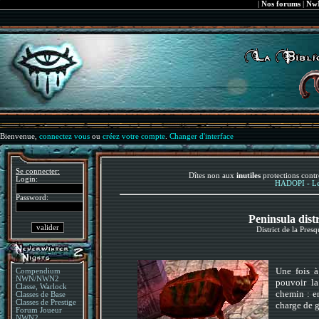
|
Nos forums
|
NwN
Bienvenue,
connectez vous
ou
créez votre compte
.
Changer d'interface
Se connecter:
Dîtes non aux
inutiles
protections contr
Login:
HADOPI - Le 
Password:
Peninsula dist
District de la Pres
Une fois à
Compendium
NWN/NWN2
pouvoir la
Classe, Warlock
chemin : e
Classes de Base
Classes de Prestige
charge de ga
Forum Joueur
NWN2