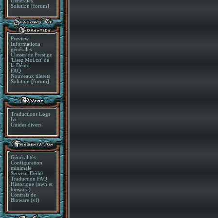
Générales
Solution [forum]
Preview
Informations
générales
Classes de Prestige
'Lisez Moi.txt' de
la Démo
FAQ
Nouveaux tilesets
Solution [forum]
Traductions Logs
Irc
Guides divers
Généralités
Configuration
minimale
Serveur Dédié
Traduction FAQ
Historique (nwn et
bioware)
Contrats de
Bioware (vf)