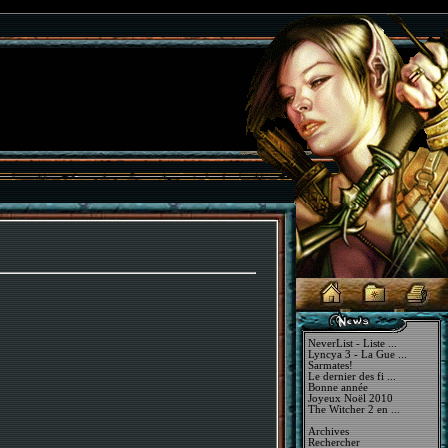
NeverList - Liste ...
Lyncya 3 - La Gue ...
Sarmates!
Le dernier des fi ...
Bonne année
Joyeux Noël 2010
The Witcher 2 en ...
Archives
Rechercher