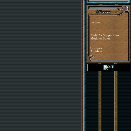
Le Site
NwN 2 - Support des
Modules Solos
Groupes
Archives