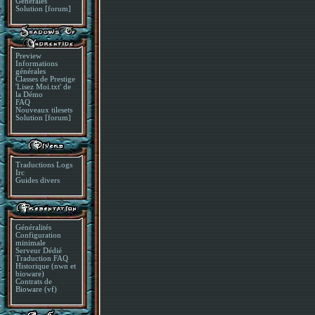
Générales
Solution [forum]
Preview
Informations
générales
Classes de Prestige
'Lisez Moi.txt' de
la Démo
FAQ
Nouveaux tilesets
Solution [forum]
Traductions Logs
Irc
Guides divers
Généralités
Configuration
minimale
Serveur Dédié
Traduction FAQ
Historique (nwn et
bioware)
Contrats de
Bioware (vf)