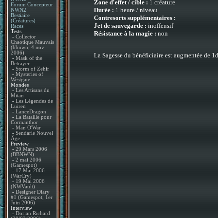
Zone d'effet / cible :
1 créature
Forum Concepteur
Durée :
1 heure / niveau
NWN2
Bestiaire
Contresorts supplémentaires :
(Créatures)
Jet de sauvegarde :
inoffensif
Races
Tests
Résistance à la magie :
non
-
Collector
Chaotique Mauvais
(bbnwn, 4 nov
2006)
La Sagesse du bénéficiaire est augmentée de 1
-
Mask of the
Betrayer
-
Storm of Zehir
-
Mysteries of
Westgate
Mondes
-
Les Artisans du
Mitan
-
Les Légendes de
Luiren
-
LanceDragon
-
La Bataille pour
Cormanthor
-
Man O'War
-
Sendarie Nouvel
Âge
Preview
-
29 Mars 2006
(BBNWN)
-
2 mai 2006
(Gamespot)
-
17 Mai 2006
(WarCry)
-
19 Mai 2006
(NWVault)
-
Designer Diary
#1 (Gamespot, 1er
Juin 2006)
Interview
-
Dorian Richard