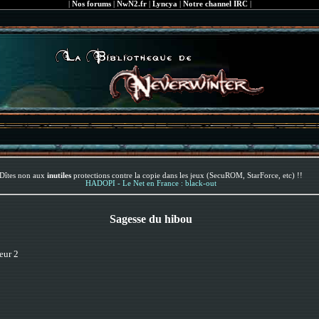
|
Nos forums
|
NwN2.fr
|
Lyncya
|
Notre channel IRC
|
Dîtes non aux
inutiles
protections contre la copie dans les jeux (SecuROM, StarForce, etc) !!
HADOPI - Le Net en France : black-out
Sagesse du hibou
eur 2