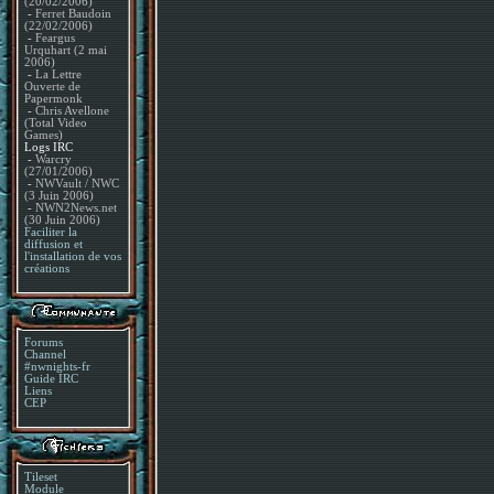
(20/02/2006)
-
Ferret Baudoin
(22/02/2006)
-
Feargus
Urquhart (2 mai
2006)
-
La Lettre
Ouverte de
Papermonk
-
Chris Avellone
(Total Video
Games)
Logs IRC
-
Warcry
(27/01/2006)
-
NWVault / NWC
(3 Juin 2006)
-
NWN2News.net
(30 Juin 2006)
Faciliter la
diffusion et
l'installation de vos
créations
Forums
Channel
#nwnights-fr
Guide IRC
Liens
CEP
Tileset
Module