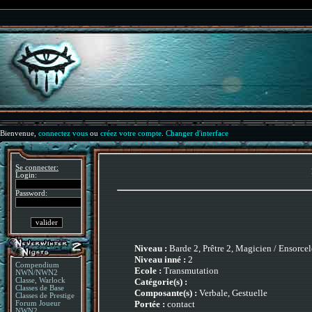
Bienvenue,
connectez vous
ou
créez votre compte
.
Changer d'interface
Se connecter:
Login:
Password:
Niveau :
Barde 2, Prêtre 2, Magicien / Ensorcel
Niveau inné :
2
Compendium
Ecole :
Transmutation
NWN/NWN2
Catégorie(s) :
Classe, Warlock
Classes de Base
Composante(s) :
Verbale, Gestuelle
Classes de Prestige
Portée :
contact
Forum Joueur
NWN2