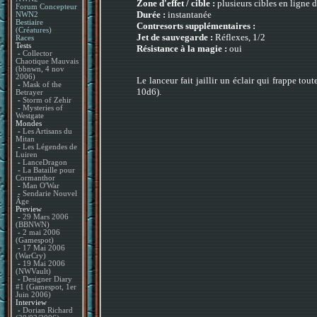
Zone d'effet / cible :
plusieurs cibles en ligne d
Forum Concepteur
Durée :
instantanée
NWN2
Bestiaire
Contresorts supplémentaires :
(Créatures)
Jet de sauvegarde :
Réflexes, 1/2
Races
Tests
Résistance à la magie :
oui
-
Collector
Chaotique Mauvais
(bbnwn, 4 nov
2006)
Le lanceur fait jaillir un éclair qui frappe to
-
Mask of the
10d6).
Betrayer
-
Storm of Zehir
-
Mysteries of
Westgate
Mondes
-
Les Artisans du
Mitan
-
Les Légendes de
Luiren
-
LanceDragon
-
La Bataille pour
Cormanthor
-
Man O'War
-
Sendarie Nouvel
Âge
Preview
-
29 Mars 2006
(BBNWN)
-
2 mai 2006
(Gamespot)
-
17 Mai 2006
(WarCry)
-
19 Mai 2006
(NWVault)
-
Designer Diary
#1 (Gamespot, 1er
Juin 2006)
Interview
-
Dorian Richard