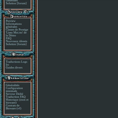
Générales
Solution [forum]
Preview
Informations
générales
Classes de Prestige
'Lisez Moi.txt' de
la Démo
FAQ
Nouveaux tilesets
Solution [forum]
Traductions Logs
Irc
Guides divers
Généralités
Configuration
minimale
Serveur Dédié
Traduction FAQ
Historique (nwn et
bioware)
Contrats de
Bioware (vf)