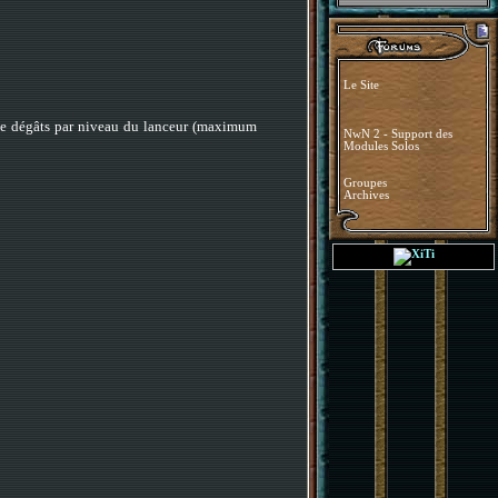
Le Site
nts de dégâts par niveau du lanceur (maximum
NwN 2 - Support des
Modules Solos
Groupes
Archives