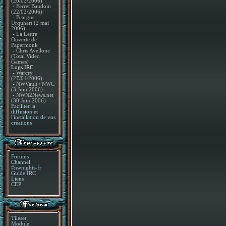
(20/02/2006)
-
Ferret Baudoin
(22/02/2006)
-
Feargus
Urquhart (2 mai
2006)
-
La Lettre
Ouverte de
Papermonk
-
Chris Avellone
(Total Video
Games)
Logs IRC
-
Warcry
(27/01/2006)
-
NWVault / NWC
(3 Juin 2006)
-
NWN2News.net
(30 Juin 2006)
Faciliter la
diffusion et
l'installation de vos
créations
Forums
Channel
#nwnights-fr
Guide IRC
Liens
CEP
Tileset
Module