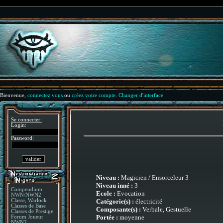
Bienvenue,
connectez vous
ou
créez votre compte
.
Changer d'interface
Se connecter:
Login:
Password:
Niveau :
Magicien / Ensorceleur 3
Niveau inné :
3
Compendium
Ecole :
Evocation
NWN/NWN2
Catégorie(s) :
électricité
Classe, Warlock
Classes de Base
Composante(s) :
Verbale, Gestuelle
Classes de Prestige
Portée :
moyenne
Forum Joueur
NWN2