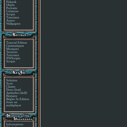
Hakpak
Objets
Portraits
Créatures
Scripts
Tutoriaux
Autres
Wallpapers
Tutorial Editeur
Cinématiques
Musiques
Textures
Tutoriaux
NWScripts
Scripts
Solution
Sorts
Classes
Dons (feat)
Aptitudes (skill)
Bestiaire
Règles 3e Edition
Jouer en
multiplayer
Informations