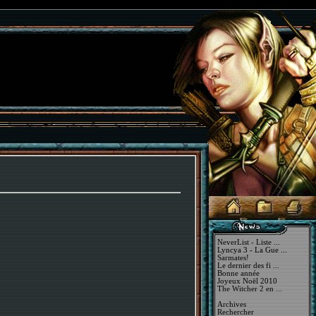
NeverList - Liste ...
Lyncya 3 - La Gue ...
Sarmates!
Le dernier des fi ...
Bonne année
Joyeux Noël 2010
The Witcher 2 en ...
Archives
Rechercher