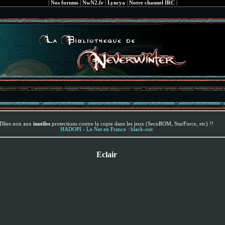
|
Nos forums
|
NwN2.fr
|
Lyncya
|
Notre channel IRC
|
Dîtes non aux
inutiles
protections contre la copie dans les jeux (SecuROM, StarForce, etc) !!
HADOPI - Le Net en France : black-out
Eclair