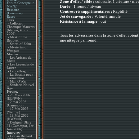
Zone d'effet / cible :
colossale, 1 créature / niv
Forum Concepteur
Durée :
1 round / niveau
NWN2
Bestiaire
Contresorts supplémentaires :
Rapidité
(Créatures)
Jet de sauvegarde :
Volonté, annule
Races
Tests
Résistance à la magie :
oui
-
Collector
Chaotique Mauvais
(bbnwn, 4 nov
2006)
Tous les adversaires dans la zone d'effet voien
-
Mask of the
une attaque par round.
Betrayer
-
Storm of Zehir
-
Mysteries of
Westgate
Mondes
-
Les Artisans du
Mitan
-
Les Légendes de
Luiren
-
LanceDragon
-
La Bataille pour
Cormanthor
-
Man O'War
-
Sendarie Nouvel
Âge
Preview
-
29 Mars 2006
(BBNWN)
-
2 mai 2006
(Gamespot)
-
17 Mai 2006
(WarCry)
-
19 Mai 2006
(NWVault)
-
Designer Diary
#1 (Gamespot, 1er
Juin 2006)
Interview
-
Dorian Richard