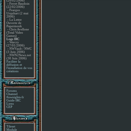
(20/02/2006)
-
Ferret Baudoin
(22/02/2006)
-
Feargus
Urquhart (2 mai
2006)
-
La Lettre
Ouverte de
Papermonk
-
Chris Avellone
(Total Video
Games)
Logs IRC
-
Warcry
(27/01/2006)
-
NWVault / NWC
(3 Juin 2006)
-
NWN2News.net
(30 Juin 2006)
Faciliter la
diffusion et
l'installation de vos
créations
Forums
Channel
#nwnights-fr
Guide IRC
Liens
CEP
Tileset
Module