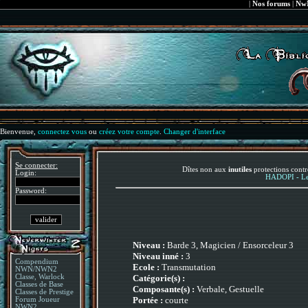
|
Nos forums
|
NwN
Bienvenue,
connectez vous
ou
créez votre compte
.
Changer d'interface
Se connecter:
Dîtes non aux
inutiles
protections contr
Login:
HADOPI - Le 
Password:
Niveau :
Barde 3, Magicien / Ensorceleur 3
Niveau inné :
3
Compendium
Ecole :
Transmutation
NWN/NWN2
Catégorie(s) :
Classe, Warlock
Classes de Base
Composante(s) :
Verbale, Gestuelle
Classes de Prestige
Portée :
courte
Forum Joueur
NWN2