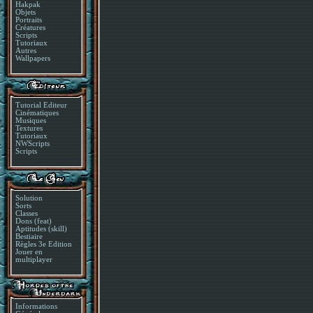
Hakpak
Objets
Portraits
Créatures
Scripts
Tutoriaux
Autres
Wallpapers
Tutorial Editeur
Cinématiques
Musiques
Textures
Tutoriaux
NWScripts
Scripts
Solution
Sorts
Classes
Dons (feat)
Aptitudes (skill)
Bestiaire
Règles 3e Edition
Jouer en
multiplayer
Informations