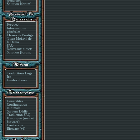
Générales
Solution [forum]
Preview
Informations
générales
Classes de Prestige
'Lisez Moi.txt' de
la Démo
FAQ
Nouveaux tilesets
Solution [forum]
Traductions Logs
Irc
Guides divers
Généralités
Configuration
minimale
Serveur Dédié
Traduction FAQ
Historique (nwn et
bioware)
Contrats de
Bioware (vf)